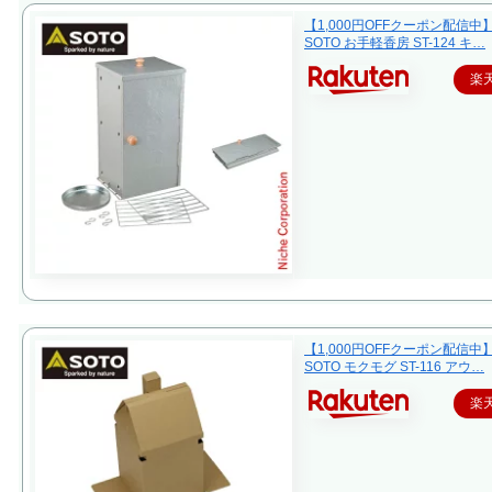
【1,000円OFFクーポン配信中
SOTO お手軽香房 ST-124 キ…
楽
【1,000円OFFクーポン配信中
SOTO モクモグ ST-116 アウ…
楽