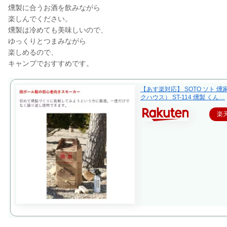
燻製に合うお酒を飲みながら
楽しんでください。
燻製は冷めても美味しいので、
ゆっくりとつまみながら
楽しめるので、
キャンプでおすすめです。
【あす楽対応】 SOTO ソト 
クハウス） ST-114 燻製 くん…
楽