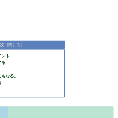
次
イント
する
にもなる。
真